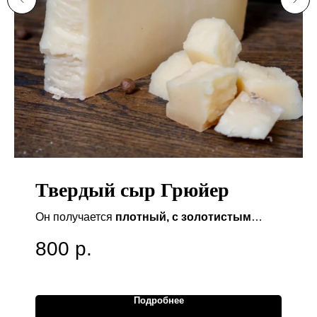
Твердый сыр Грюйер
Он получается
плотный, с золотистым
оттенком
, с тем самым,
глубоким,
800
р.
ореховым вкусом
, который становится
только богаче со временем. Это не просто
еда, это
чистая энергия
и
настоящая
Подробнее
польза
для вашего здоровья. Он питает, даёт