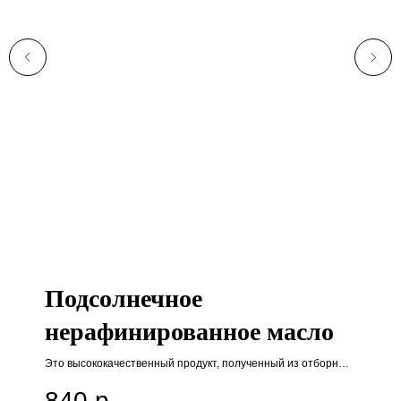
Подсолнечное
нерафинированное масло
Это высококачественный продукт, полученный из отборных
семян подсолнуха, выращенных в экологически чистых
840
р.
регионах.