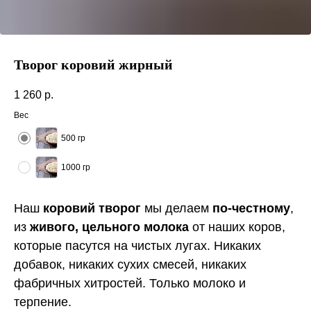
Творог коровий жирный
1 260
р.
Вес
500 гр
1000 гр
Наш
коровий творог
мы делаем
по-честному
,
из
живого, цельного молока
от наших коров,
которые пасутся на чистых лугах. Никаких
добавок, никаких сухих смесей, никаких
фабричных хитростей. Только молоко и
терпение.