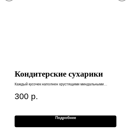
Кондитерские сухарики
Каждый кусочек наполнен хрустящими миндальными
орехами, которые не только подчеркивают текстуру, но и
300
р.
обогащают печенье полезными веществами.
Подробнее