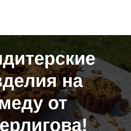
ндитерские
зделия на
меду от
ерлигова!