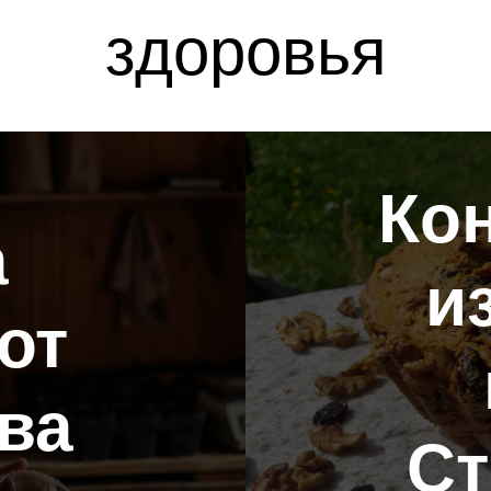
здоровья
Ко
а
и
от
ва
Ст