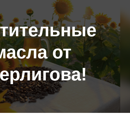
стительные
масла от
ерлигова!