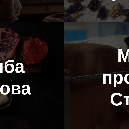
М
ыба
пр
гова
С