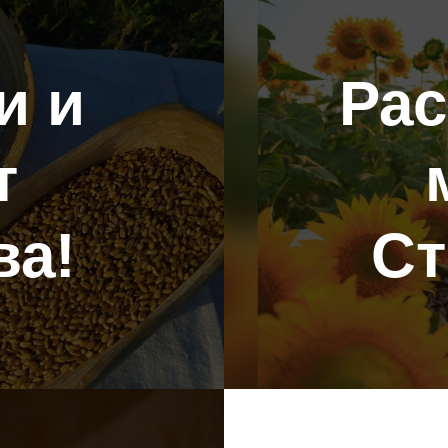
и и
Ра
т
ва!
Ст