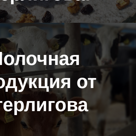
олочная
одукция от
терлигова