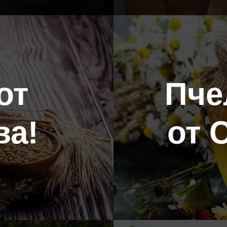
от
Пче
ва!
от 