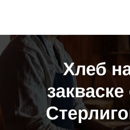
Хлеб н
закваске 
Стерлиго