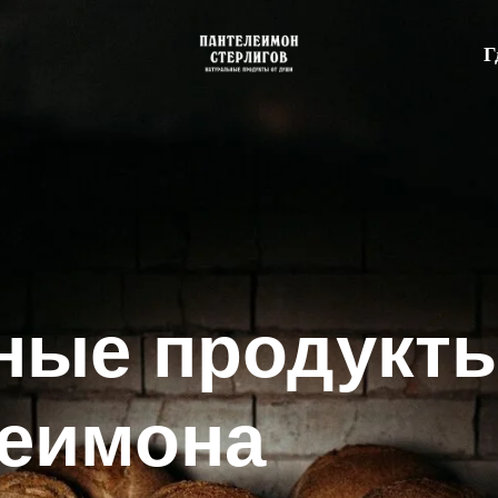
Г
ые продукты
имона